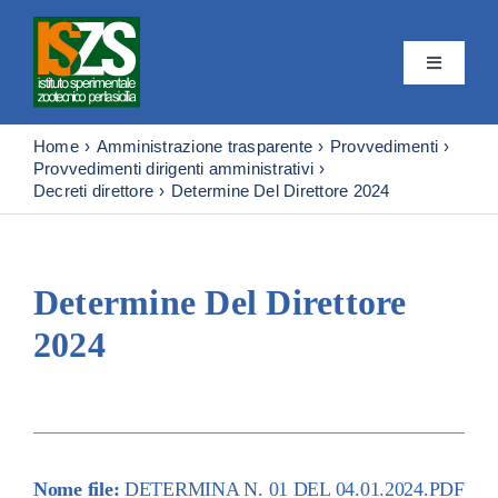
Skip
to
content
Toggle
Navigatio
Istituto
Home
Amministrazione trasparente
Provvedimenti
Provvedimenti dirigenti amministrativi
Decreti direttore
Determine Del Direttore 2024
Attività
Editoria
Determine Del Direttore
2024
Servizi
Progetti
News & 
Nome file:
DETERMINA N. 01 DEL 04.01.2024.PDF