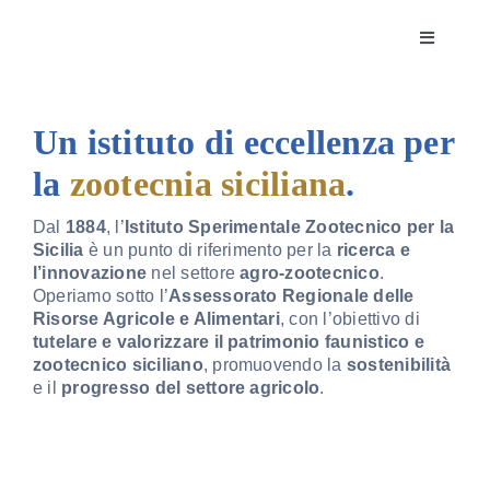
Skip
to
Toggle
content
Navigatio
Istituto
Un istituto di eccellenza per
Attività
la
zootecnia siciliana
.
Dal
1884
, l’
Istituto Sperimentale Zootecnico per la
Editoria
Sicilia
è un punto di riferimento per la
ricerca e
l’innovazione
nel settore
agro-zootecnico
.
Operiamo sotto l’
Assessorato Regionale delle
Servizi
Risorse Agricole e Alimentari
, con l’obiettivo di
tutelare e valorizzare il patrimonio faunistico e
zootecnico siciliano
, promuovendo la
sostenibilità
Progetti
e il
progresso del settore agricolo
.
News & 