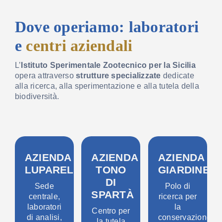
Dove operiamo: laboratori
e
centri aziendali
L’
Istituto Sperimentale Zootecnico per la Sicilia
opera attraverso
strutture specializzate
dedicate
alla ricerca, alla sperimentazione e alla tutela della
biodiversità.
AZIENDA
AZIENDA
AZIENDA
LUPARELLO
TONO
GIARDINEL
DI
Sede
Polo di
SPARTÀ
centrale,
ricerca per
laboratori
la
Centro per
di analisi,
conservazione
la tutela