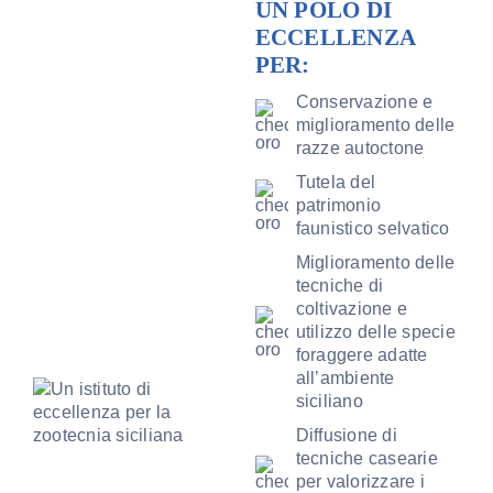
UN POLO DI
ECCELLENZA
Amm. tr
PER:
Conservazione e
Contatti
miglioramento delle
razze autoctone
Tutela del
patrimonio
faunistico selvatico
Miglioramento delle
tecniche di
coltivazione e
utilizzo delle specie
foraggere adatte
all’ambiente
siciliano
Diffusione di
tecniche casearie
per valorizzare i