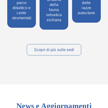
parco
delle
della
didattico e
razze
fauna
centri
autoctone
selvatica
strumentali
siciliana
Scopri di più sulle sedi
News e Aggiornamenti