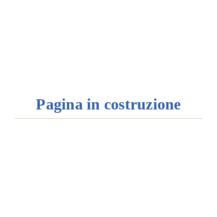
Amm. tr
Contatti
Pagina in costruzione