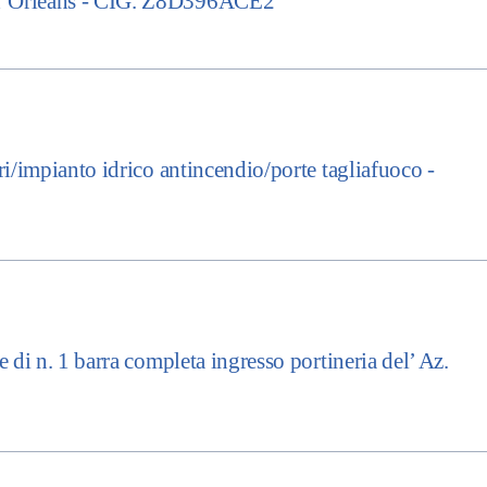
d’Orleans - CIG. Z8D396ACE2
/impianto idrico antincendio/porte tagliafuoco -
di n. 1 barra completa ingresso portineria del’ Az.