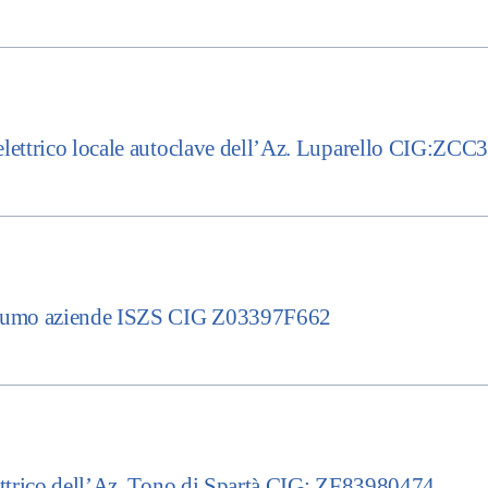
lettrico locale autoclave dell’Az. Luparello CIG:ZC
nsumo aziende ISZS CIG Z03397F662
ttrico dell’Az. Tono di Spartà CIG: ZF83980474