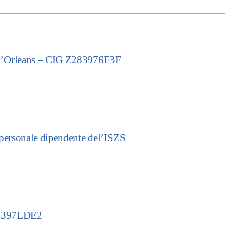
d’Orleans – CIG Z283976F3F
personale dipendente del’ISZS
C5397EDE2