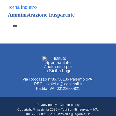
Torna indietro
Amministrazione trasparente
Toggle
Navigation
Disposizioni generali
Organizzazione
Consulenti e collaboratori
Via Roccazzo n°85, 90136 Palermo (PA)
PEC: iszsicilia@legalmail.it
Partita IVA: 00122000821
Personale
Privacy policy
-
Cookie policy
Selezione del personale
Copyright @ iszsicilia 2025 – Tutti i diritti riservati – IVA:
00122000821 - PEC:
iszsicilia@legalmail.it