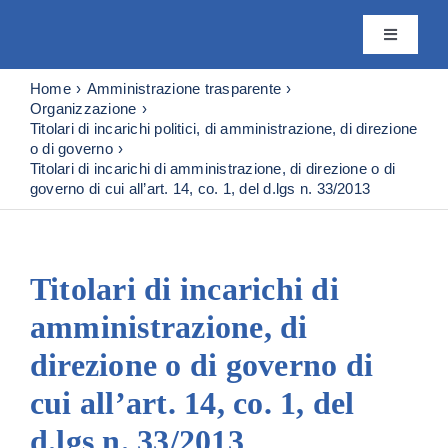
Skip
to
Toggle
content
Navigatio
Istituto
Home
Amministrazione trasparente
Organizzazione
Titolari di incarichi politici, di amministrazione, di direzione
o di governo
Attività
Titolari di incarichi di amministrazione, di direzione o di
governo di cui all’art. 14, co. 1, del d.lgs n. 33/2013
Editoria
Titolari di incarichi di
Servizi
amministrazione, di
Progetti
direzione o di governo di
cui all’art. 14, co. 1, del
News & 
d.lgs n. 33/2013