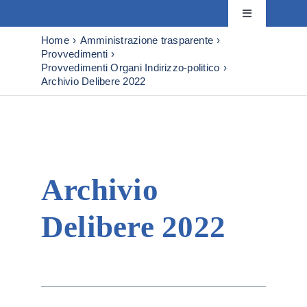
Skip
Toggle
to
Navigation
content
Home
Amministrazione trasparente
Istituto
Provvedimenti
Provvedimenti Organi Indirizzo-politico
Archivio Delibere 2022
Attività
Editoria
Archivio
Servizi
Delibere 2022
Progetti
News & Even