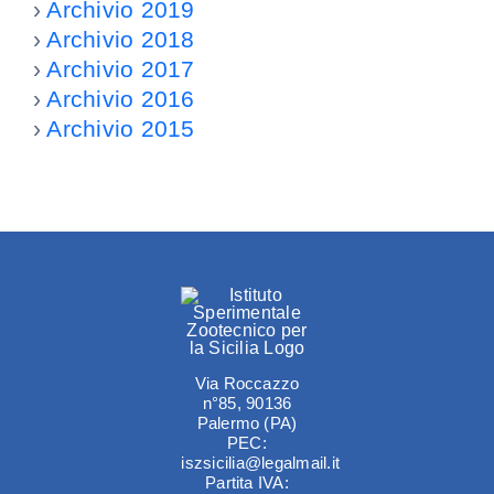
Consulenti e
›
Archivio 2019
›
Archivio 2018
Amm. tr
›
Archivio 2017
Personale
›
Archivio 2016
Contatti
›
Archivio 2015
Selezione d
Performanc
Enti controll
Attività e p
Via Roccazzo
n°85, 90136
Palermo (PA)
PEC:
Provvedimen
iszsicilia@legalmail.it
Partita IVA: