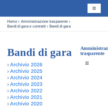
Skip
to
Toggle
content
Navigatio
Istituto
Home
Amministrazione trasparente
Bandi di gara e contratti
Bandi di gara
Attività
Amministraz
Bandi di gara
trasparente
Editoria
›
Archivio 2026
Toggle
Servizi
Navigation
›
Archivio 2025
Disposizioni
›
Archivio 2024
›
Archivio 2023
Progetti
›
Archivio 2022
Organizzazi
›
Archivio 2021
News & 
›
Archivio 2020