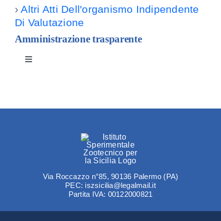
›
Altri Atti Dell'organismo Indipendente
Di Valutazione
Amministrazione trasparente
Toggle
Navigation
Disposizioni generali
Organizzazione
Consulenti e collaboratori
Via Roccazzo n°85, 90136 Palermo (PA)
PEC: iszsicilia@legalmail.it
Personale
Partita IVA: 00122000821
Selezione del personale