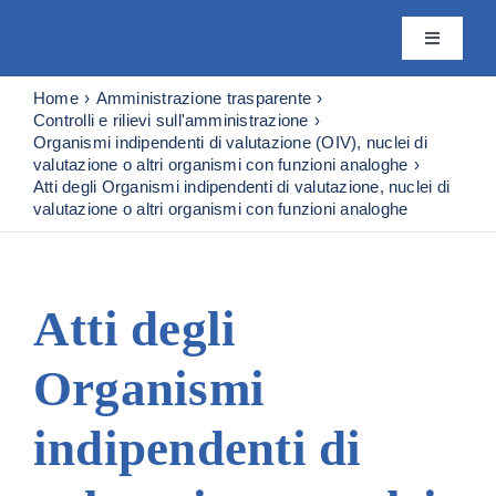
Skip
to
Toggle
content
Navigatio
Istituto
Home
Amministrazione trasparente
Controlli e rilievi sull'amministrazione
Organismi indipendenti di valutazione (OIV), nuclei di
valutazione o altri organismi con funzioni analoghe
Attività
Atti degli Organismi indipendenti di valutazione, nuclei di
valutazione o altri organismi con funzioni analoghe
Editoria
Atti degli
Servizi
Organismi
Progetti
indipendenti di
News & 