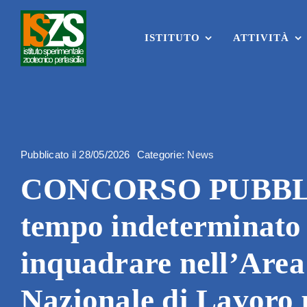
Skip
to
content
ISTITUTO
ATTIVITÀ
Pubblicato il 28/05/2026
Categorie:
News
CONCORSO PUBBLICO 
tempo indeterminato e
inquadrare nell’Area 
Nazionale di Lavoro p