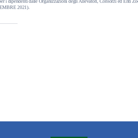
per i dipendenti dalle Organizzazioni degli Allevatori, Consorzi ed Enti Zo
OVEMBRE 2021).