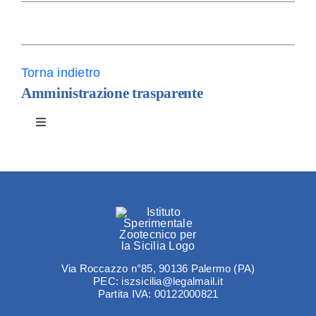
Amm. trasparente
Contatti
Torna indietro
Amministrazione trasparente
Toggle
Navigation
Disposizioni generali
Organizzazione
Consulenti e collaboratori
Via Roccazzo n°85, 90136 Palermo (PA)
PEC: iszsicilia@legalmail.it
Partita IVA: 00122000821
Personale