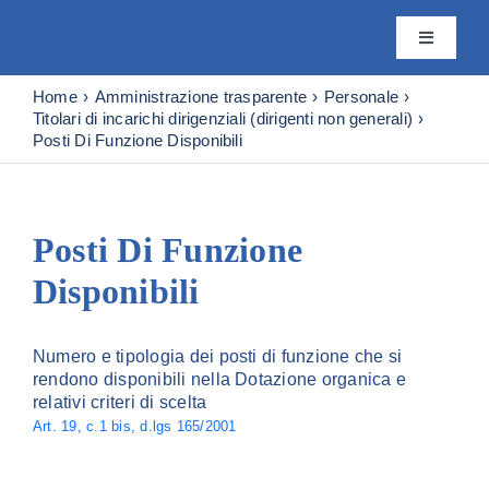
Skip
to
Toggle
content
Navigatio
Istituto
Home
Amministrazione trasparente
Personale
Titolari di incarichi dirigenziali (dirigenti non generali)
Posti Di Funzione Disponibili
Attività
Editoria
Posti Di Funzione
Disponibili
Servizi
Numero e tipologia dei posti di funzione che si
rendono disponibili nella Dotazione organica e
Progetti
relativi criteri di scelta
Art. 19, c.1 bis, d.lgs 165/2001
News & Eventi