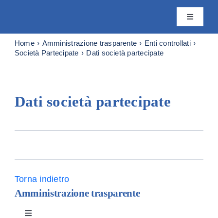
Skip
to
Toggle
content
Navigatio
Istituto
Home
Amministrazione trasparente
Enti controllati
Società Partecipate
Dati società partecipate
Attività
Dati società partecipate
Editoria
Servizi
Progetti
Torna indietro
Amministrazione trasparente
News & 
Toggle