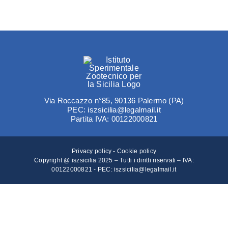
Navigation
Amm. tr
Disposizioni generali
Contatti
Organizzazione
Consulenti e collaboratori
Via Roccazzo n°85, 90136 Palermo (PA)
PEC: iszsicilia@legalmail.it
Partita IVA: 00122000821
Personale
Privacy policy
-
Cookie policy
Selezione del personale
Copyright @ iszsicilia 2025 – Tutti i diritti riservati – IVA:
00122000821 - PEC:
iszsicilia@legalmail.it
Performance