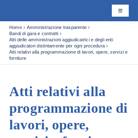
Skip
to
Toggle
content
Navigatio
Istituto
Home
Amministrazione trasparente
Bandi di gara e contratti
Atti delle amministrazioni aggiudicatrici e degli enti
aggiudicatori distintamente per ogni procedura
Attività
Atti relativi alla programmazione di lavori, opere, servizi e
forniture
Editoria
Atti relativi alla
Servizi
programmazione di
Progetti
lavori, opere,
News & 