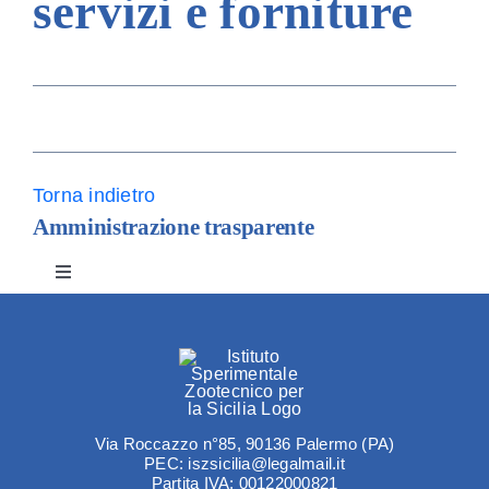
servizi e forniture
Amm. tr
Contatti
Torna indietro
Amministrazione trasparente
Toggle
Navigation
Disposizioni generali
Organizzazione
Via Roccazzo n°85, 90136 Palermo (PA)
PEC: iszsicilia@legalmail.it
Consulenti e collaboratori
Partita IVA: 00122000821