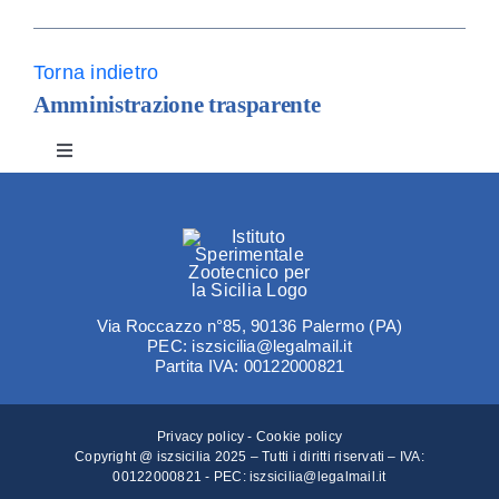
Amm. tr
Torna indietro
Amministrazione trasparente
Contatti
Toggle
Navigation
Disposizioni generali
Organizzazione
Via Roccazzo n°85, 90136 Palermo (PA)
PEC: iszsicilia@legalmail.it
Consulenti e collaboratori
Partita IVA: 00122000821
Personale
Privacy policy
-
Cookie policy
Copyright @ iszsicilia 2025 – Tutti i diritti riservati – IVA:
00122000821 - PEC:
iszsicilia@legalmail.it