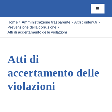
Skip
to
Toggle
content
Navigatio
Istituto
Home
Amministrazione trasparente
Altri contenuti
Prevenzione della corruzione
Atti di accertamento delle violazioni
Attività
Editoria
Atti di
accertamento delle
Servizi
violazioni
Progetti
News & 