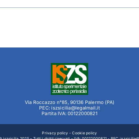
Via Roccazzo n°85, 90136 Palermo (PA)
PEC: iszsicilia@legalmail.it
Partita IVA: 00122000821
Privacy policy
-
Cookie policy
 iszsicilia 2025 – Tutti i diritti riservati – IVA: 00122000821 - PEC:
iszsicilia