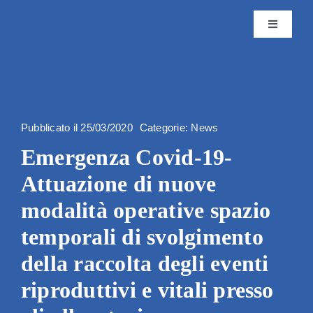
Skip
to
Toggle
content
Navigatio
Istituto
Attività
Pubblicato il 25/03/2020
Categorie:
News
Emergenza Covid-19-
Editoria
Attuazione di nuove
Servizi
modalità operative spazio
temporali di svolgimento
Progetti
della raccolta degli eventi
riproduttivi e vitali presso
News & 