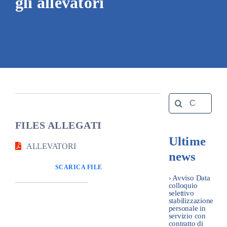
gli allevatori
Amm. tr
Contatti
Search
for:
FILES ALLEGATI
Ultime
ALLEVATORI
news
SCARICA FILE
› Avviso Data
colloquio
selettivo
stabilizzazione
personale in
servizio con
contratto di