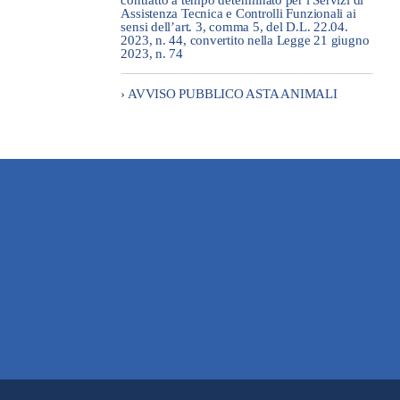
contratto a tempo determinato per i Servizi di
Assistenza Tecnica e Controlli Funzionali ai
sensi dell’art. 3, comma 5, del D.L. 22.04.
2023, n. 44, convertito nella Legge 21 giugno
2023, n. 74
› AVVISO PUBBLICO ASTA ANIMALI