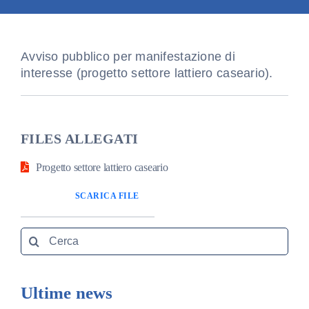
Amm. tr
Avviso pubblico per manifestazione di
Contatti
interesse (progetto settore lattiero caseario).
FILES ALLEGATI
Progetto settore lattiero caseario
SCARICA FILE
Search
for:
Ultime news