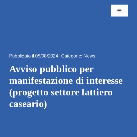
Skip
to
Toggle
content
Navigatio
Istituto
Attività
Pubblicato il 09/08/2024
Categorie:
News
Avviso pubblico per
Editoria
manifestazione di interesse
Servizi
(progetto settore lattiero
caseario)
Progetti
News & 