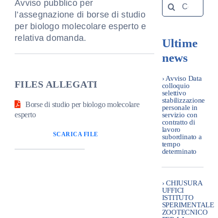
Search
Avviso pubblico per
for:
l’assegnazione di borse di studio
Amm. tr
per biologo molecolare esperto e
relativa domanda.
Ultime
Contatti
news
› Avviso Data
FILES ALLEGATI
colloquio
selettivo
stabilizzazione
Borse di studio per biologo molecolare
personale in
esperto
servizio con
contratto di
lavoro
SCARICA FILE
subordinato a
tempo
determinato
› CHIUSURA
UFFICI
ISTITUTO
SPERIMENTALE
ZOOTECNICO