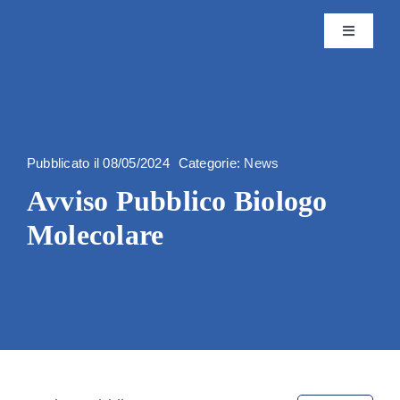
Skip
to
Toggle
content
Navigatio
Istituto
Attività
Pubblicato il 08/05/2024
Categorie:
News
Avviso Pubblico Biologo
Editoria
Molecolare
Servizi
Progetti
News & 