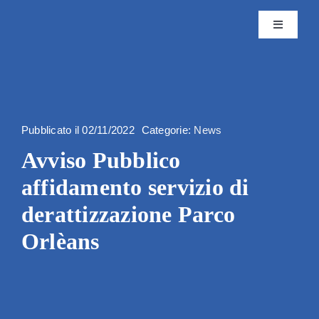
Skip
to
Toggle
content
Navigatio
Istituto
Attività
Pubblicato il 02/11/2022
Categorie:
News
Avviso Pubblico
Editoria
affidamento servizio di
Servizi
derattizzazione Parco
Orlèans
Progetti
News & 