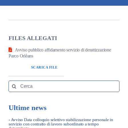
Amm. tr
Contatti
FILES ALLEGATI
Avviso pubblico affidamento servizio di derattizzazione
Parco Orlèans
SCARICA FILE
Search
for:
Ultime news
› Avviso Data colloquio selettivo stabilizzazione personale in
servizio con contratto di lavoro subordinato a tempo