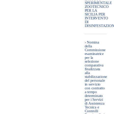
SPERIMENTALE
ZOOTECNICO
PER LA
SICILIA PER
INTERVENTO
DI
DISINFESTAZIO
› Nomina
della
Commissione
esaminatrice
per la
selezione
comparativa
finalizzata
alla
stabilizzazione
del personale
in servizio
con contratto
a tempo
determinato
per i Servizi
di Assistenza
Tecnica e
Controlli