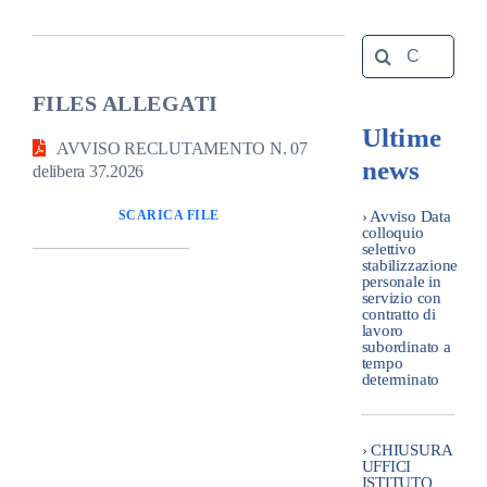
Amm. tr
Search
for:
FILES ALLEGATI
Contatti
Ultime
AVVISO RECLUTAMENTO N. 07
news
delibera 37.2026
› Avviso Data
SCARICA FILE
colloquio
selettivo
stabilizzazione
personale in
servizio con
contratto di
lavoro
subordinato a
tempo
determinato
› CHIUSURA
UFFICI
ISTITUTO