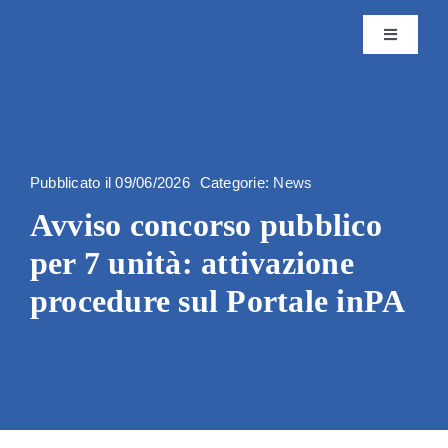
Skip
to
Toggle
content
Navigatio
Istituto
Attività
Pubblicato il 09/06/2026
Categorie:
News
Avviso concorso pubblico
Editoria
per 7 unità: attivazione
Servizi
procedure sul Portale inPA
Progetti
News & 