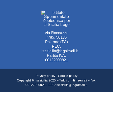
Amm. tr
Contatti
Via Roccazzo
n°85, 90136
Palermo (PA)
PEC:
iszsicilia@legalmail.it
Partita IVA:
00122000821
Privacy policy
-
Cookie policy
Copyright @ iszsicilia 2025 – Tutti i diritti riservati – IVA:
00122000821 - PEC:
iszsicilia@legalmail.it